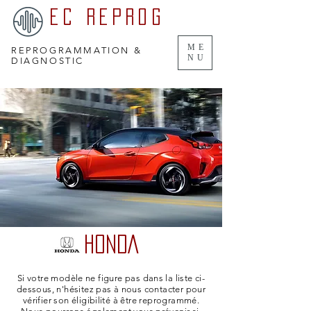
EC REPROG
ME
REPROGRAMMATION &
NU
DIAGNOSTIC
HONDA
Si votre modèle ne figure pas dans la liste ci-
dessous, n'hésitez pas à nous contacter pour
vérifier son éligibilité à être reprogrammé.