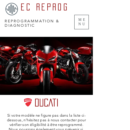
EC REPROG
ME
REPROGRAMMATION &
NU
DIAGNOSTIC
DUCATI
Si votre modèle ne figure pas dans la liste ci-
dessous, n'hésitez pas à nous contacter pour
vérifier son éligibilité à être reprogrammé.
Nous pourrons également vous prévenir si